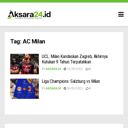
Tag:
AC Milan
UCL: Milan Kandaskan Zagreb, Akhirnya
Kutukan 9 Tahun Terpatahkan
BY
AKSARA24
15/09/2022
0
Liga Champions: Salzburg vs Milan
BY
AKSARA24
06/09/2022
0