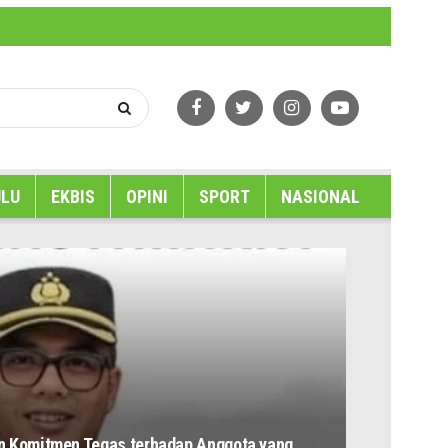
erlindungan Wartawan
Tentang Kami
LU
EKBIS
OPINI
SPORT
NASIONAL
 Komitmen Tegas terhadap Anggota yang