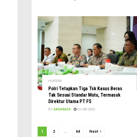
HUKRIM
Polri Tetapkan Tiga Tsk Kasus Beras
Tak Sesuai Standar Mutu, Termasuk
Direktur Utama PT FS
BY
AKSARA24
01/08/2025
1
2
…
64
Next