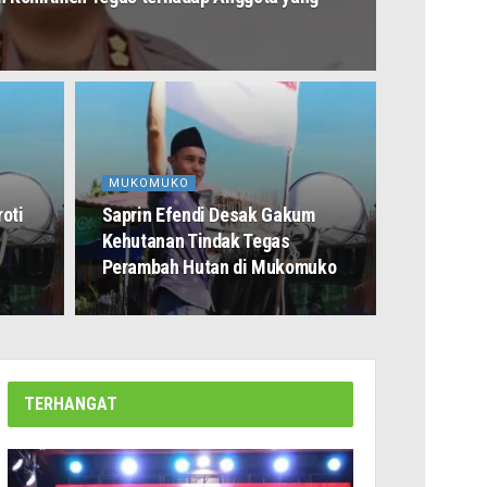
MUKOMUKO
oti
Saprin Efendi Desak Gakum
Kehutanan Tindak Tegas
Perambah Hutan di Mukomuko
TERHANGAT