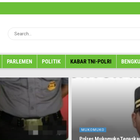
erita
Iklan
Karir
Kode Etik
Media Partner
Pedoman Media Siber
Redaksi
SOP P
PARLEMEN
POLITIK
KABAR TNI-POLRI
BENGKU
MUKOMUKO
Polres Mukomuko Tegaskan