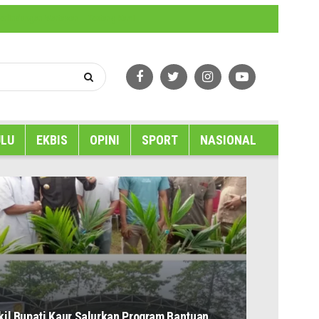
erlindungan Wartawan
Tentang Kami
LU
EKBIS
OPINI
SPORT
NASIONAL
akil Bupati Kaur Salurkan Program Bantuan