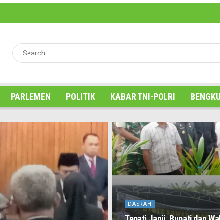
erita
Iklan
Karir
Kode Etik
Media Partner
Pedoman Media Siber
Redaksi
SOP P
PARLEMEN
POLITIK
KABAR TNI-POLRI
BENGKU
DAERAH
Tepati Janji, Bupati dan W