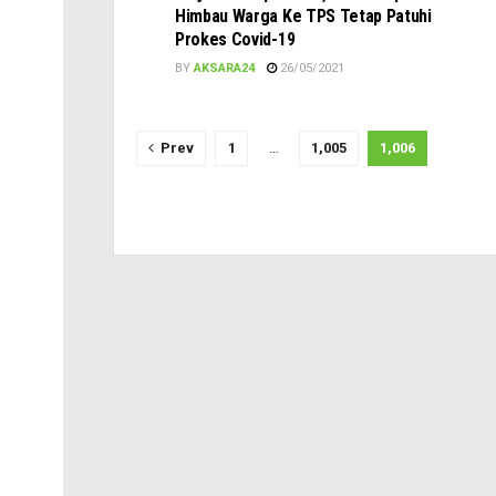
Himbau Warga Ke TPS Tetap Patuhi
Prokes Covid-19
BY
AKSARA24
26/05/2021
Prev
1
…
1,005
1,006