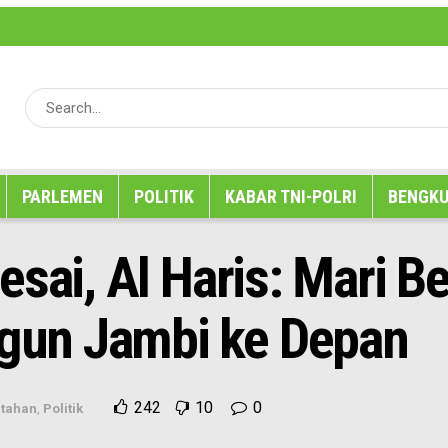
erita
Iklan
Karir
Kode Etik
Media Partner
Pedoman Media Siber
Redaksi
SOP P
PARLEMEN
POLITIK
KABAR TNI-POLRI
BENGKU
esai, Al Haris: Mari 
un Jambi ke Depan
242
10
0
tahan
,
Politik