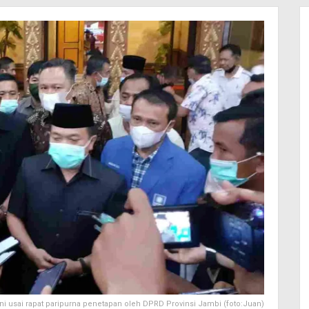
ni usai rapat paripurna penetapan oleh DPRD Provinsi Jambi (foto:Juan)