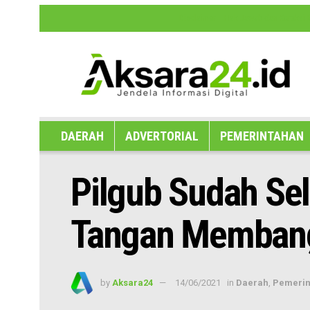
Disclaimer
Hak Jawab dan Koreksi B
DAERAH
ADVERTORIAL
PEMERINTAHAN
Pilgub Sudah Sel
Tangan Membang
by
Aksara24
14/06/2021
in
Daerah
,
Pemerin