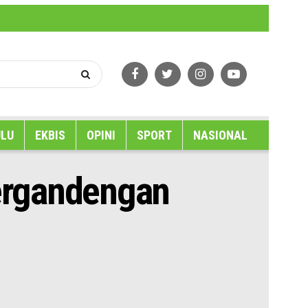
erlindungan Wartawan
Tentang Kami
LU
EKBIS
OPINI
SPORT
NASIONAL
Bergandengan