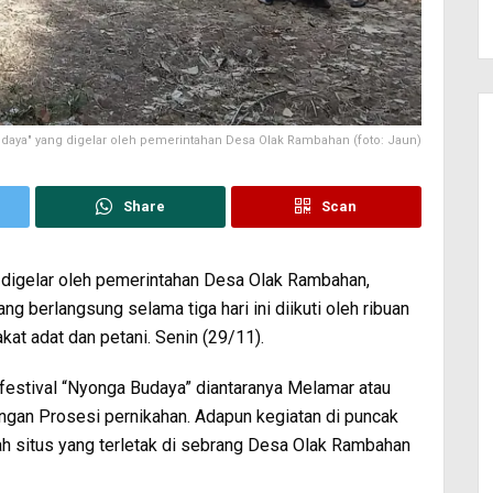
udaya" yang digelar oleh pemerintahan Desa Olak Rambahan (foto: Jaun)
Share
Scan
 digelar oleh pemerintahan Desa Olak Rambahan,
berlangsung selama tiga hari ini diikuti oleh ribuan
kat adat dan petani. Senin (29/11).
 festival “Nyonga Budaya” diantaranya Melamar atau
ngan Prosesi pernikahan. Adapun kegiatan di puncak
ah situs yang terletak di sebrang Desa Olak Rambahan