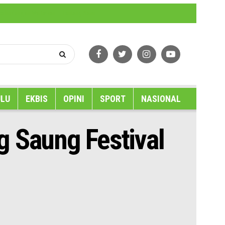
erlindungan Wartawan
Tentang Kami
LU
EKBIS
OPINI
SPORT
NASIONAL
g Saung Festival