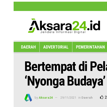
Disclaimer
Hak Jawab dan Koreksi B
DAERAH
ADVERTORIAL
PEMERINTAHAN
Bertempat di Pel
‘Nyonga Budaya’
2
by
Aksara24
29/11/2021
in
Daerah