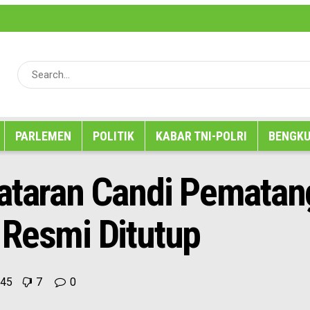
erita
Iklan
Karir
Kode Etik
Media Partner
Pedoman Media Siber
Redaksi
SOP P
PARLEMEN
POLITIK
KABAR TNI-POLRI
BENGKU
ataran Candi Pematan
 Resmi Ditutup
45
7
0