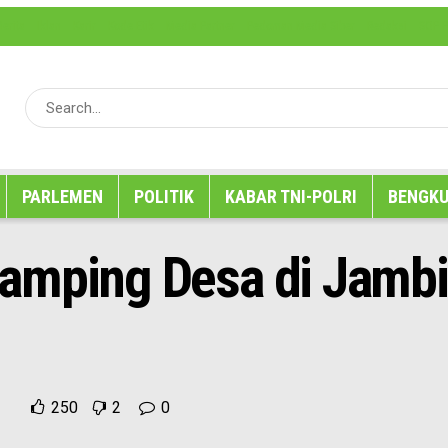
erita
Iklan
Karir
Kode Etik
Media Partner
Pedoman Media Siber
Redaksi
SOP P
PARLEMEN
POLITIK
KABAR TNI-POLRI
BENGKU
amping Desa di Jambi
250
2
0