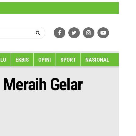
erlindungan Wartawan
Tentang Kami
LU
EKBIS
OPINI
SPORT
NASIONAL
 Meraih Gelar