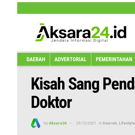
Disclaimer
Hak Jawab dan Koreksi B
DAERAH
ADVERTORIAL
PEMERINTAHAN
Kisah Sang Pend
Doktor
by
Aksara24
23/12/2021
in
Daerah
,
Lifestyle