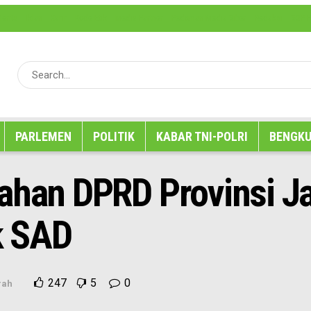
erita
Iklan
Karir
Kode Etik
Media Partner
Pedoman Media Siber
Redaksi
SOP P
PARLEMEN
POLITIK
KABAR TNI-POLRI
BENGKU
Lahan DPRD Provinsi 
k SAD
247
5
0
rah