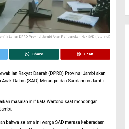
nflik Lahan DPRD Provinsi Jambi Akan Perjuangkan Hak SAD (foto: ndi)
Share
Scan
rwakilan Rakyat Daerah (DPRD) Provinsi Jambi akan
 Anak Dalam (SAD) Merangin dan Sarolangun Jambi.
ikan masalah ini,” kata Wartono saat mendengar
Jambi.
akan bahwa selama ini warga SAD merasa keberadaan