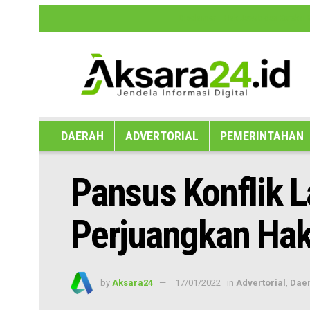
Disclaimer
Hak Jawab dan Koreksi B
DAERAH
ADVERTORIAL
PEMERINTAHAN
Pansus Konflik 
Perjuangkan Ha
by
Aksara24
17/01/2022
in
Advertorial
,
Dae