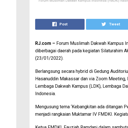
Forum Muslimah Dakwah Kampus Indonesia (FMDKI) hadirka
Post
Tweet
RJ.com –
Forum Muslimah Dakwah Kampus Ind
diberbagai daerah pada kegiatan Silaturahim
(23/01/2022).
Berlangsung secara hybrid di Gedung Auditori
Hasanuddin Makassar dan via Zoom Meeting, F
Lembaga Dakwah Kampus (LDK), Lembaga Dakw
Indonesia.
Mengusung tema ‘Kebangkitan ada ditangan P
menjadi rangkaian Muktamar IV FMDKI. Kegiata
Ketua FMDKI, Fauziah Ramdani dalam sambutan