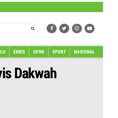
erlindungan Wartawan
Tentang Kami
LU
EKBIS
OPINI
SPORT
NASIONAL
ivis Dakwah