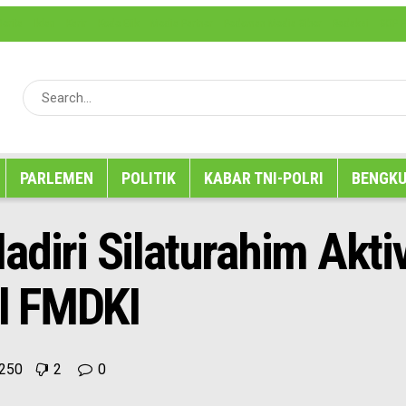
erita
Iklan
Karir
Kode Etik
Media Partner
Pedoman Media Siber
Redaksi
SOP P
PARLEMEN
POLITIK
KABAR TNI-POLRI
BENGKU
adiri Silaturahim Akt
l FMDKI
250
2
0