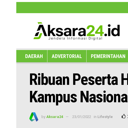
Disclaimer
Hak Jawab dan Koreksi B
DAERAH
ADVERTORIAL
PEMERINTAHAN
Ribuan Peserta H
Kampus Nasiona
by
Aksara24
23/01/2022
in
Lifestyle