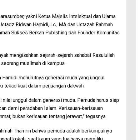
rasumber, yakni Ketua Majelis Intelektual dan Ulama
Ustadz Ridwan Hamidi, Lc., MA dan Ustazah Rahmah
amah Sukses Berkah Publshing dan Founder Komunitas
ak mengisahkan sejarah-sejarah sahabat Rasulullah
gi seorang muslimah di kampus.
 Hamidi menurutnya generasi muda yang unggul
ki tekad kuat dalam perjuangan dakwah.
i nilai unggul dalam generasi muda. Pemuda harus siap
ban demi peradaban Islam. Kerisauan-kerisauan
at, bukan kerisauan tentang jerawat,” tegasnya.
Rahmah Thamrin bahwa pemuda adalah berkumpulnya
angat kokoh, saat kaum yang tua hanya memiliki