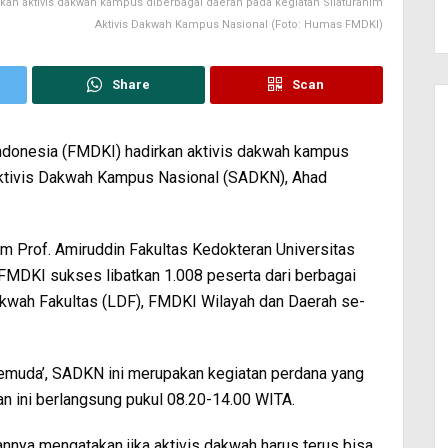
n aktivis dakwah kampus diberbagai daerah pada kegiatan Silaturahim
Aktivis Dakwah Kampus Nasional (Foto: Humas FMDKI)
Share
Scan
onesia (FMDKI) hadirkan aktivis dakwah kampus
 Aktivis Dakwah Kampus Nasional (SADKN), Ahad
um Prof. Amiruddin Fakultas Kedokteran Universitas
MDKI sukses libatkan 1.008 peserta dari berbagai
ah Fakultas (LDF), FMDKI Wilayah dan Daerah se-
emuda’, SADKN ini merupakan kegiatan perdana yang
n ini berlangsung pukul 08.20-14.00 WITA.
nya mengatakan jika aktivis dakwah harus terus bisa