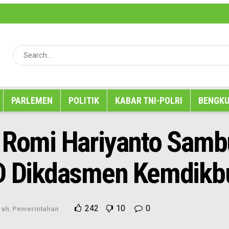
erita
Iklan
Karir
Kode Etik
Media Partner
Pedoman Media Siber
Redaksi
SOP P
PARLEMEN
POLITIK
KABAR TNI-POLRI
BENGKU
m Romi Hariyanto Sam
UD Dikdasmen Kemdikb
242
10
0
rah
,
Pemerintahan