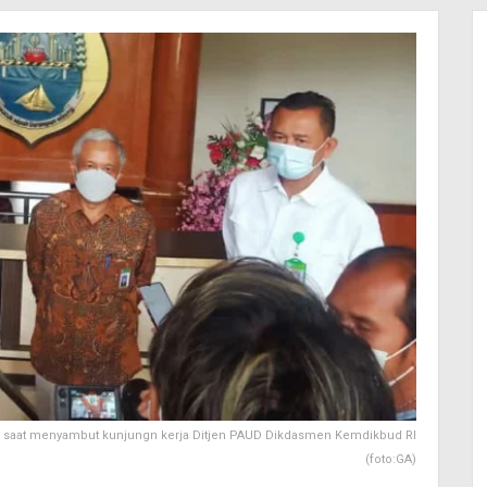
SE, saat menyambut kunjungn kerja Ditjen PAUD Dikdasmen Kemdikbud RI
(foto:GA)