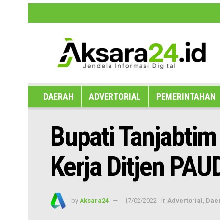
Disclaimer
Hak Jawab dan Koreksi B
DAERAH
ADVERTORIAL
PEMERINTAHAN
Bupati Tanjabti
Kerja Ditjen PA
by
Aksara24
17/02/2022
in
Advertorial
,
Dae