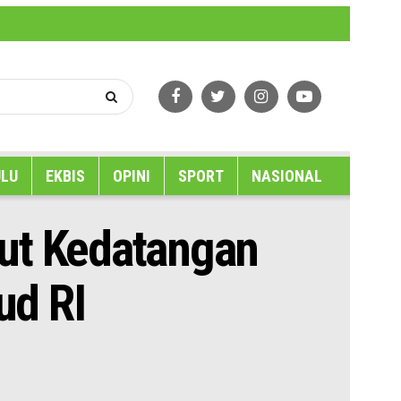
erlindungan Wartawan
Tentang Kami
LU
EKBIS
OPINI
SPORT
NASIONAL
but Kedatangan
ud RI