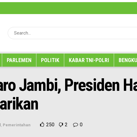
erita
Iklan
Karir
Kode Etik
Media Partner
Pedoman Media Siber
Redaksi
SOP P
PARLEMEN
POLITIK
KABAR TNI-POLRI
BENGKU
ro Jambi, Presiden Ha
arikan
250
2
0
l
,
Pemerintahan