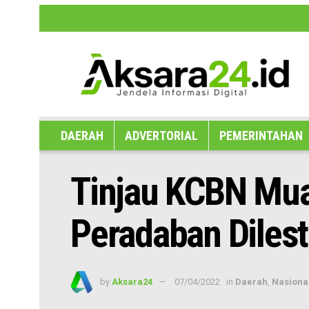
Disclaimer
Hak Jawab dan Koreksi B
DAERAH
ADVERTORIAL
PEMERINTAHAN
Tinjau KCBN Mua
Peradaban Dilest
by
Aksara24
07/04/2022
in
Daerah
,
Nasiona