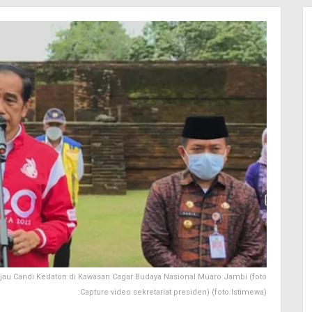
jau Candi Kedaton di Kawasan Cagar Budaya Nasional Muaro Jambi (foto
:Capture video sekretariat presiden) (foto:Istimewa)