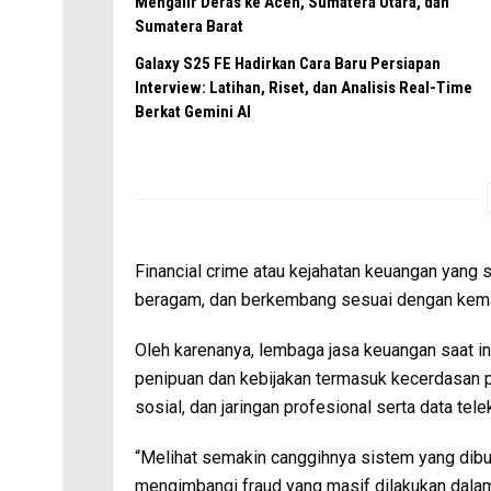
Mengalir Deras ke Aceh, Sumatera Utara, dan
Sumatera Barat
Galaxy S25 FE Hadirkan Cara Baru Persiapan
Interview: Latihan, Riset, dan Analisis Real-Time
Berkat Gemini AI
Financial crime atau kejahatan keuangan yang sa
beragam, dan berkembang sesuai dengan kemaju
Oleh karenanya, lembaga jasa keuangan saat in
penipuan dan kebijakan termasuk kecerdasan p
sosial, dan jaringan profesional serta data tel
“Melihat semakin canggihnya sistem yang di
mengimbangi fraud yang masif dilakukan dala