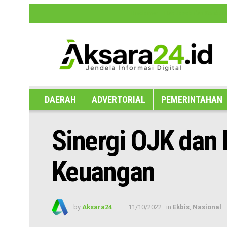
Disclaimer
Hak Jawab dan Koreksi B
DAERAH
ADVERTORIAL
PEMERINTAHAN
Sinergi OJK dan 
Keuangan
by
Aksara24
11/10/2022
in
Ekbis
,
Nasional