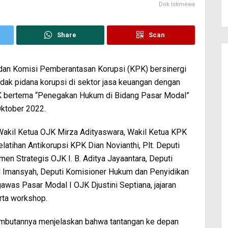
Dok Istimewa
Share
Scan
dan Komisi Pemberantasan Korupsi (KPK) bersinergi
ndak pidana korupsi di sektor jasa keuangan dengan
K bertema “Penegakan Hukum di Bidang Pasar Modal”
Oktober 2022.
kil Ketua OJK Mirza Adityaswara, Wakil Ketua KPK
atihan Antikorupsi KPK Dian Novianthi, Plt. Deputi
 Strategis OJK I. B. Aditya Jayaantara, Deputi
al Imansyah, Deputi Komisioner Hukum dan Penyidikan
was Pasar Modal I OJK Djustini Septiana, jajaran
rta workshop.
mbutannya menjelaskan bahwa tantangan ke depan