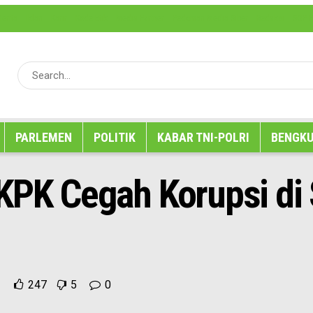
erita
Iklan
Karir
Kode Etik
Media Partner
Pedoman Media Siber
Redaksi
SOP P
PARLEMEN
POLITIK
KABAR TNI-POLRI
BENGKU
KPK Cegah Korupsi di 
247
5
0