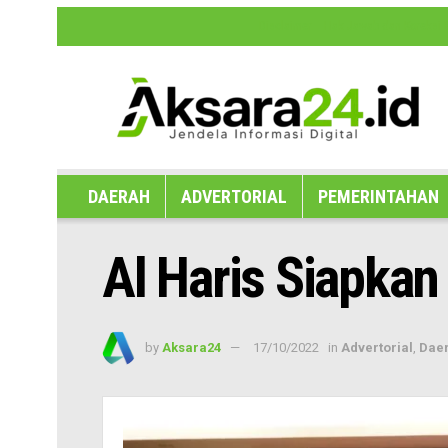
Disclaimer
Hak Jawab dan Koreksi B
DAERAH
ADVERTORIAL
PEMERINTAHAN
Al Haris Siapkan
by
Aksara24
17/10/2022
in
Advertorial
,
Dae