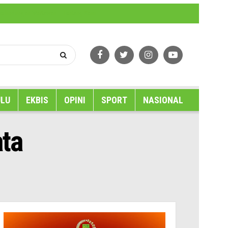
erlindungan Wartawan
Tentang Kami
LU
EKBIS
OPINI
SPORT
NASIONAL
ata