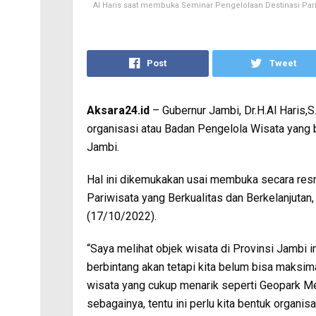
Al Haris saat membuka Seminar Pengelolaan Destinasi Pari
Post
Tweet
Aksara24.id
– Gubernur Jambi, Dr.H.Al Haris
organisasi atau Badan Pengelola Wisata yang b
Jambi.
Hal ini dikemukakan usai membuka secara res
Pariwisata yang Berkualitas dan Berkelanjutan
(17/10/2022).
“Saya melihat objek wisata di Provinsi Jambi 
berbintang akan tetapi kita belum bisa maksim
wisata yang cukup menarik seperti Geopark M
sebagainya, tentu ini perlu kita bentuk organ