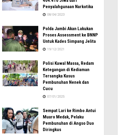
404.410 Jiwa dari
Penyalahgunaan Narkotika
08/04/2023
Polda Jambi Akan Lakukan
Proses Assessment ke BNNP
Untuk Kades Simpang Jelita
19/12/2021
Polisi Kawal Massa, Redam
Ketegangan di Kediaman
Tersangka Kasus
Pembunuhan Nenek dan
Cucu
07/01/2025
Sempat Lari ke Rimbo Antui
Muaro Medak, Pelaku
Pembunuhan di Angso Duo
Diringkus