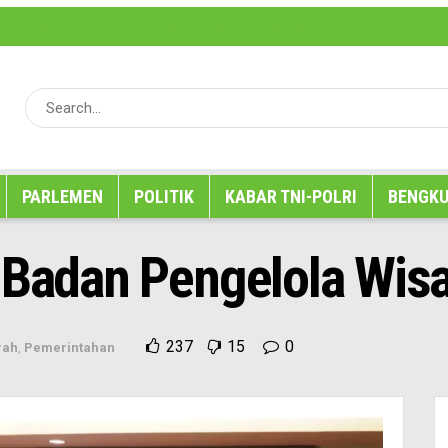
erita
Iklan
Karir
Kode Etik
Media Partner
Pedoman Media Siber
Redaksi
SOP P
PARLEMEN
POLITIK
KABAR TNI-POLRI
BENGKU
 Badan Pengelola Wis
237
15
0
rah
,
Pemerintahan