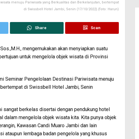
wisata menuju Pariwisata yang Berkualitas dan Berkelanjutan, bertempat
di Swissbell Hotel Jambi, Senin (17/10/2022).(foto: Harun)
Share
Scan
,S.Sos.,M.H., mengemukakan akan menyiapkan suatu
ertujuan untuk mengelola objek wisata di Provinsi
mi Seminar Pengelolaan Destinasi Pariwisata menuju
, bertempat di Swissbell Hotel Jambi, Senin
ini sangat berkelas disertai dengan pendukung hotel
al dalam mengelola objek wisata kita. Kita punya objek
erangin, Kawasan Candi Muaro Jambi dan lain
isasi ataupun lembaga badan pengelola yang khusus