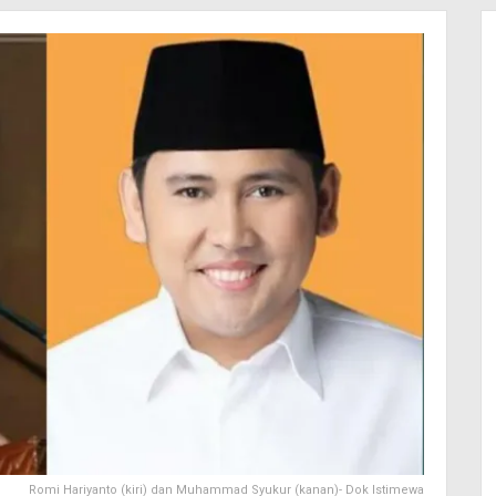
Romi Hariyanto (kiri) dan Muhammad Syukur (kanan)- Dok Istimewa