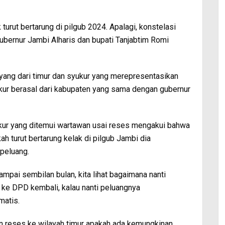
urut bertarung di pilgub 2024. Apalagi, konstelasi
ubernur Jambi Alharis dan bupati Tanjabtim Romi
 yang dari timur dan syukur yang merepresentasikan
yukur berasal dari kabupaten yang sama dengan gubernur
ukur yang ditemui wartawan usai reses mengakui bahwa
h turut bertarung kelak di pilgub Jambi dia
peluang.
sampai sembilan bulan, kita lihat bagaimana nanti
 ke DPD kembali, kalau nanti peluangnya
matis.
an reses ke wilayah timur apakah ada kemungkinan