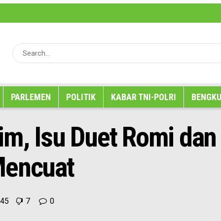
erita
Iklan
Karir
Kode Etik
Media Partner
Pedoman Media Siber
Redaksi
SOP P
PARLEMEN
POLITIK
KABAR TNI-POLRI
BENGKU
tim, Isu Duet Romi d
Mencuat
45
7
0