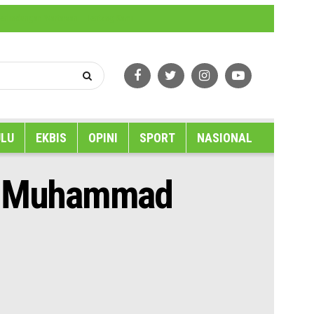
erlindungan Wartawan
Tentang Kami
LU
EKBIS
OPINI
SPORT
NASIONAL
an Muhammad