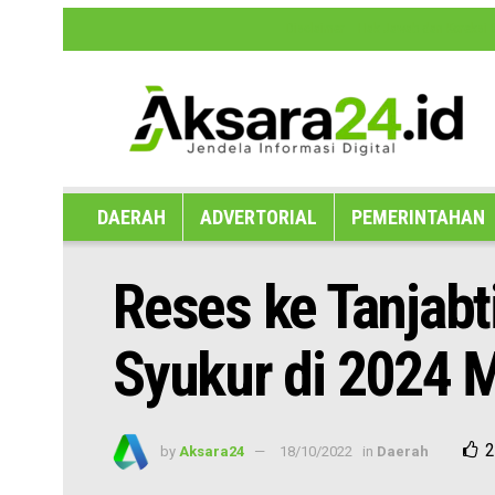
Disclaimer
Hak Jawab dan Koreksi B
DAERAH
ADVERTORIAL
PEMERINTAHAN
Reses ke Tanjab
Syukur di 2024 
2
by
Aksara24
18/10/2022
in
Daerah