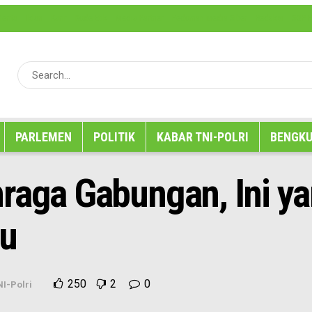
erita
Iklan
Karir
Kode Etik
Media Partner
Pedoman Media Siber
Redaksi
SOP P
PARLEMEN
POLITIK
KABAR TNI-POLRI
BENGKU
hraga Gabungan, Ini y
u
250
2
0
I-Polri