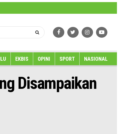
erlindungan Wartawan
Tentang Kami
LU
EKBIS
OPINI
SPORT
NASIONAL
ang Disampaikan