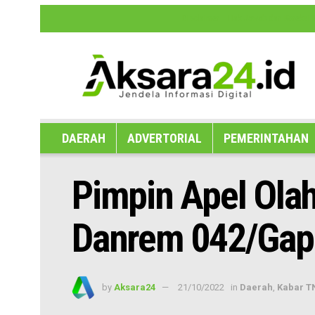
Disclaimer
Hak Jawab dan Koreksi B
DAERAH
ADVERTORIAL
PEMERINTAHAN
Pimpin Apel Ola
Danrem 042/Gap
by
Aksara24
21/10/2022
in
Daerah
,
Kabar TN