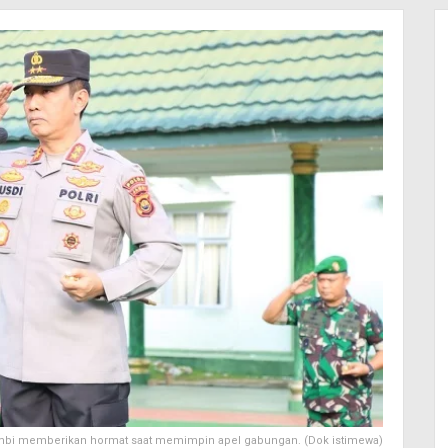
mbi memberikan hormat saat memimpin apel gabungan. (Dok istimewa)