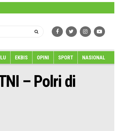
erlindungan Wartawan
Tentang Kami
LU
EKBIS
OPINI
SPORT
NASIONAL
NI – Polri di