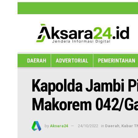
Disclaimer
Hak Jawab dan Koreksi B
DAERAH
ADVERTORIAL
PEMERINTAHAN
Kapolda Jambi Pi
Makorem 042/G
by
Aksara24
24/10/2022
in
Daerah
,
Kabar TN