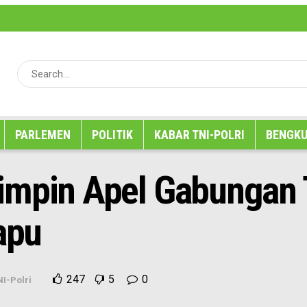
erita
Iklan
Karir
Kode Etik
Media Partner
Pedoman Media Siber
Redaksi
SOP P
PARLEMEN
POLITIK
KABAR TNI-POLRI
BENGKU
mpin Apel Gabungan T
apu
247
5
0
I-Polri