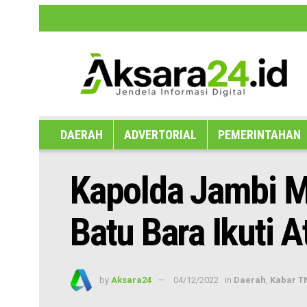
Disclaimer
Hak Jawab dan Koreksi B
DAERAH
ADVERTORIAL
PEMERINTAHAN
Kapolda Jambi M
Batu Bara Ikuti A
by
Aksara24
04/12/2022
in
Daerah
,
Kabar TN