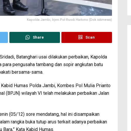
Kapolda Jambi, Irjen Pol Rusdi Hartono (Dok istimewa)
Share
Scan
ridadi, Batanghari usai dilakukan perbaikan, Kapolda
a para pengusaha tambang dan sopir angkutan batu
epakati bersama-sama.
ui Kabid Humas Polda Jambi, Kombes Pol Mulia Prianto
l (BPJN) wilayah VI telah melakukan perbaikan Jalan
Senin (05/12) sore mendatang, hal ini disampaikan
lam rangka buka tutup arus terkait adanya perbaikan
u Bara,” Kata Kabid Humas.