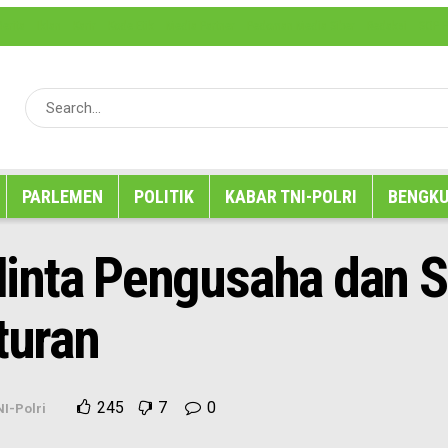
erita
Iklan
Karir
Kode Etik
Media Partner
Pedoman Media Siber
Redaksi
SOP P
PARLEMEN
POLITIK
KABAR TNI-POLRI
BENGKU
inta Pengusaha dan S
turan
245
7
0
I-Polri