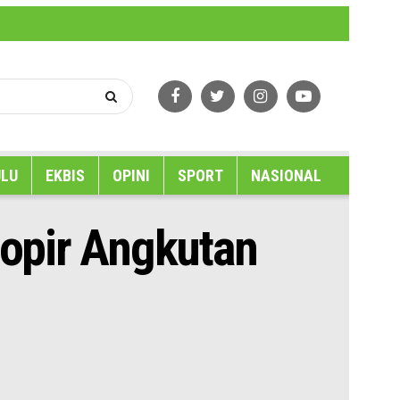
erlindungan Wartawan
Tentang Kami
LU
EKBIS
OPINI
SPORT
NASIONAL
opir Angkutan