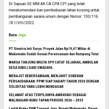
Dr Sapuan SE MM AK CA CPA CPI yang telah
merekomendasi kan pembebasan lahan kosong untuk
pembangunan sarana umum dengan Nomor: 130/116
/B.1/VIII/2022.
Baca
Juga
PT Sinatria Inti Surya: Proyek Jalan Rp19,47 Miliar di
Mukomuko Sudah Sesuai Perencanaan dan Rampung Total
WARGA TANJUNG MULYA SP9 CATAT SEJARAH, AMBULAN
DESA DIBELI DARI SWADAYA
MERAJUT KEBERSAMAAN, MENJAHIT SOBEKAN
PERSAUDARAAN: PPWI SIAP HADAPI TAHUN 2026 DENGAN
SOLIDITAS YANG LEBIH MENDASAR
SELAMAT ATAS TERPILIHNYA AMRAYADI SEBAGAI
WALINAGARI KUBU TAPAN PERIODE 2026 – 2033
Lantik Kades PAW Tunggal Jaya, Bupati Mukomuko: Pesan