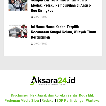
Sempat Lari ke Rimbo Antui Muaro
Medak, Pelaku Pembunuhan di Angso
Duo Diringkus
22/01/2022
Ini Nama Nama Kades Terpilih
Kecamatan Sungai Gelam, Wilayah Timur
Berguguran
29/03/2022
Disclaimer
|
Hak Jawab dan Koreksi Berita
|
Kode Etik
|
Pedoman Media Siber
|
Redaksi
|
SOP Perlindungan Wartawan