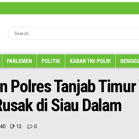
erita
Iklan
Karir
Kode Etik
Media Partner
Pedoman Media Siber
Redaksi
SOP P
PARLEMEN
POLITIK
KABAR TNI-POLRI
BENGKU
 Polres Tanjab Timur
Rusak di Siau Dalam
40
12
0