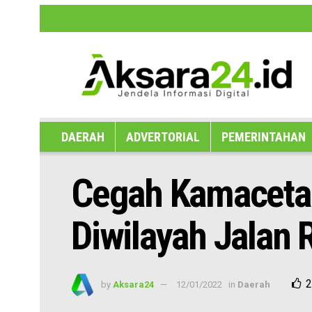
Disclaimer
Hak Jawab dan Koreksi B
DAERAH
ADVERTORIAL
PEMERINTAHAN
Cegah Kamacetan
Diwilayah Jalan 
2
by
Aksara24
12/01/2022
in
Daerah