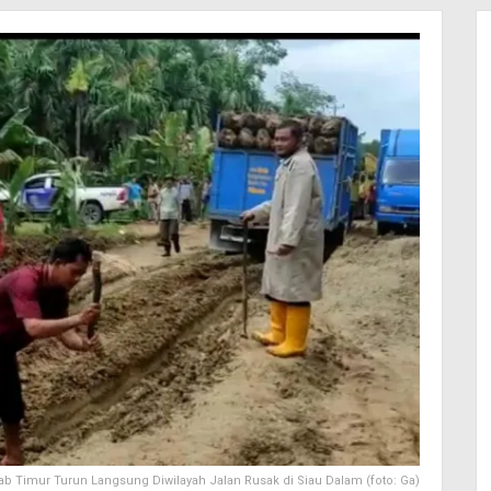
ab Timur Turun Langsung Diwilayah Jalan Rusak di Siau Dalam (foto: Ga)