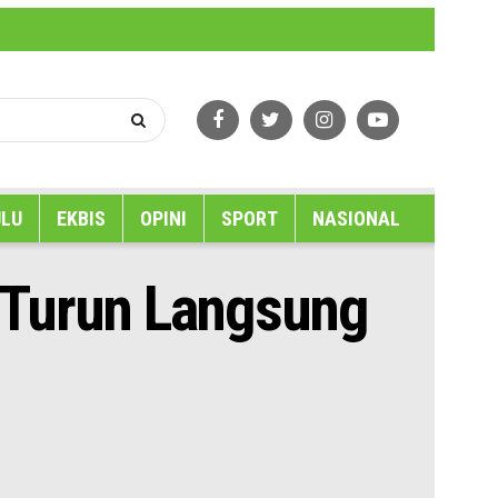
erlindungan Wartawan
Tentang Kami
LU
EKBIS
OPINI
SPORT
NASIONAL
 Turun Langsung