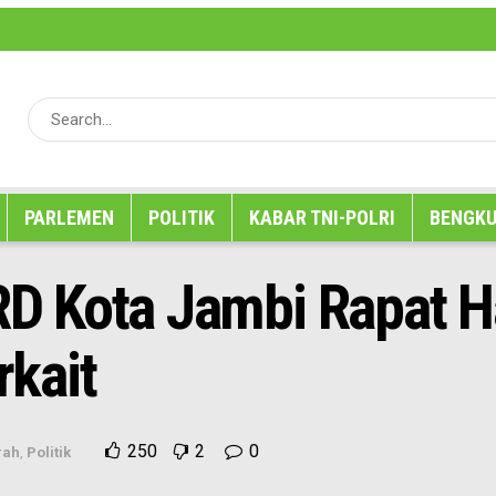
erita
Iklan
Karir
Kode Etik
Media Partner
Pedoman Media Siber
Redaksi
SOP P
PARLEMEN
POLITIK
KABAR TNI-POLRI
BENGKU
D Kota Jambi Rapat H
kait
250
2
0
rah
,
Politik