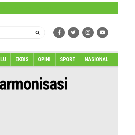
erlindungan Wartawan
Tentang Kami
LU
EKBIS
OPINI
SPORT
NASIONAL
armonisasi