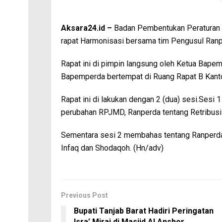
Aksara24.id –
Badan Pembentukan Peraturan 
rapat Harmonisasi bersama tim Pengusul Ranpe
Rapat ini di pimpin langsung oleh Ketua Bape
Bapemperda bertempat di Ruang Rapat B Kant
Rapat ini di lakukan dengan 2 (dua) sesi.Ses
perubahan RPJMD, Ranperda tentang Retribus
Sementara sesi 2 membahas tentang Ranperda 
Infaq dan Shodaqoh. (Hn/adv)
Previous Post
Bupati Tanjab Barat Hadiri Peringatan
Isra’ Miraj di Masjid Al Anshor