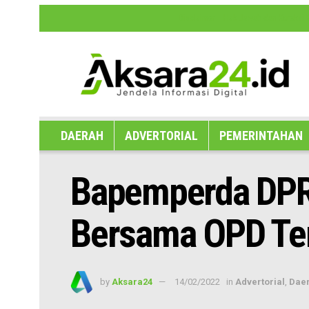
Disclaimer
Hak Jawab dan Koreksi B
DAERAH
ADVERTORIAL
PEMERINTAHAN
Bapemperda DPR
Bersama OPD Ter
by
Aksara24
14/02/2022
in
Advertorial
,
Dae