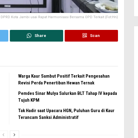
DPRD Kota Jambi usai Rapat Harmonisasi Bersama OPD Terkait (Fot:Hn)
Share
Scan
Warga Kaur Sambut Positif Terkait Pengesahan
Revisi Perda Penertiban Hewan Ternak
Pemdes Sinar Mulya Salurkan BLT Tahap IV kepada
Tujuh KPM
Tak Hadir saat Upacara HGN, Puluhan Guru di Kaur
Terancam Sanksi Administratif