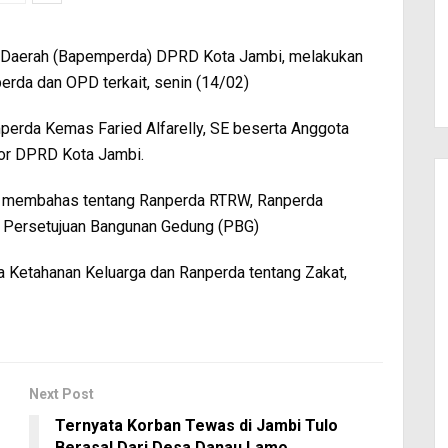
Daerah (Bapemperda) DPRD Kota Jambi, melakukan
rda dan OPD terkait, senin (14/02)
mperda Kemas Faried Alfarelly, SE beserta Anggota
or DPRD Kota Jambi.
i 1 membahas tentang Ranperda RTRW, Ranperda
i Persetujuan Bangunan Gedung (PBG)
Ketahanan Keluarga dan Ranperda tentang Zakat,
Next Post
Ternyata Korban Tewas di Jambi Tulo
Berasal Dari Desa Danau Lamo