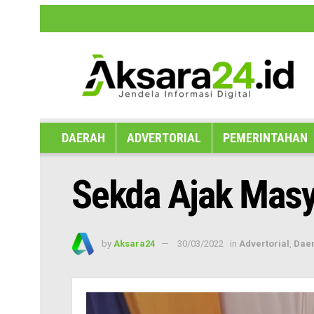
Disclaimer
Hak Jawab dan Koreksi B
DAERAH
ADVERTORIAL
PEMERINTAHAN
Sekda Ajak Masy
by
Aksara24
30/03/2022
in
Advertorial
,
Dae