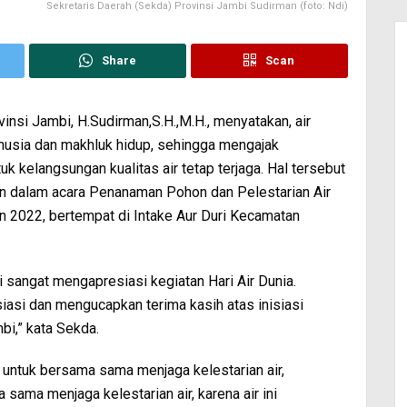
Sekretaris Daerah (Sekda) Provinsi Jambi Sudirman (foto: Ndi)
Share
Scan
insi Jambi, H.Sudirman,S.H.,M.H., menyatakan, air
usia dan makhluk hidup, sehingga mengajak
k kelangsungan kualitas air tetap terjaga. Hal tersebut
 dalam acara Penanaman Pohon dan Pelestarian Air
n 2022, bertempat di Intake Aur Duri Kecamatan
sangat mengapresiasi kegiatan Hari Air Dunia.
asi dan mengucapkan terima kasih atas inisiasi
bi,” kata Sekda.
untuk bersama sama menjaga kelestarian air,
 sama menjaga kelestarian air, karena air ini