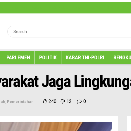
erita
Iklan
Karir
Kode Etik
Media Partner
Pedoman Media Siber
Redaksi
SOP P
PARLEMEN
POLITIK
KABAR TNI-POLRI
BENGKU
arakat Jaga Lingkung
240
12
0
rah
,
Pemerintahan