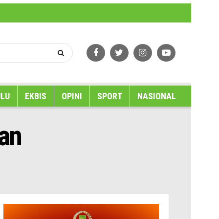
erlindungan Wartawan
Tentang Kami
LU
EKBIS
OPINI
SPORT
NASIONAL
an