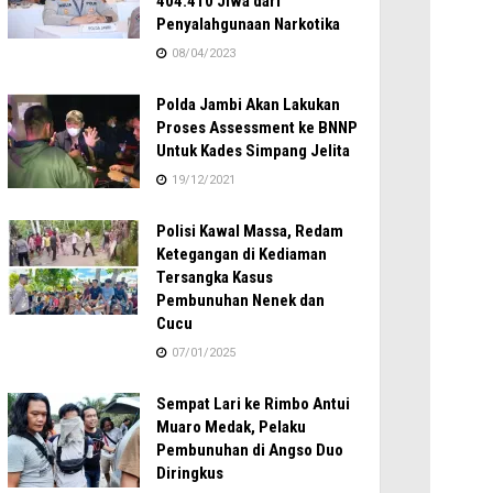
404.410 Jiwa dari
Penyalahgunaan Narkotika
08/04/2023
Polda Jambi Akan Lakukan
Proses Assessment ke BNNP
Untuk Kades Simpang Jelita
19/12/2021
Polisi Kawal Massa, Redam
Ketegangan di Kediaman
Tersangka Kasus
Pembunuhan Nenek dan
Cucu
07/01/2025
Sempat Lari ke Rimbo Antui
Muaro Medak, Pelaku
Pembunuhan di Angso Duo
Diringkus