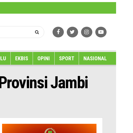
erlindungan Wartawan
Tentang Kami
LU
EKBIS
OPINI
SPORT
NASIONAL
Provinsi Jambi