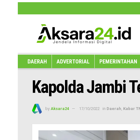
Disclaimer
Hak Jawab dan Koreksi B
DAERAH
ADVERTORIAL
PEMERINTAHAN
Kapolda Jambi T
by
Aksara24
17/10/2022
in
Daerah
,
Kabar TN