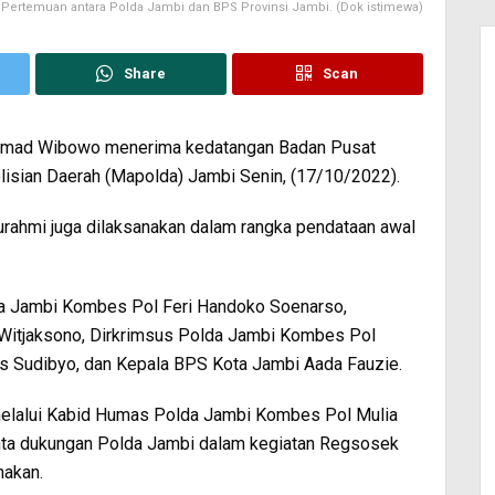
Pertemuan antara Polda Jambi dan BPS Provinsi Jambi. (Dok istimewa)
Share
Scan
chmad Wibowo menerima kedatangan Badan Pusat
olisian Daerah (Mapolda) Jambi Senin, (17/10/2022).
turahmi juga dilaksanakan dalam rangka pendataan awal
da Jambi Kombes Pol Feri Handoko Soenarso,
Witjaksono, Dirkrimsus Polda Jambi Kombes Pol
us Sudibyo, dan Kepala BPS Kota Jambi Aada Fauzie.
elalui Kabid Humas Polda Jambi Kombes Pol Mulia
ta dukungan Polda Jambi dalam kegiatan Regsosek
nakan.