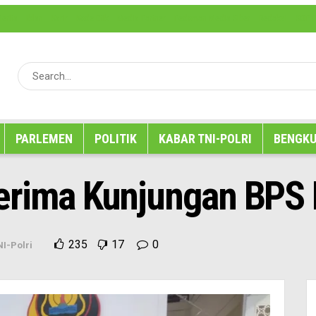
erita
Iklan
Karir
Kode Etik
Media Partner
Pedoman Media Siber
Redaksi
SOP P
PARLEMEN
POLITIK
KABAR TNI-POLRI
BENGKU
erima Kunjungan BPS 
235
17
0
I-Polri