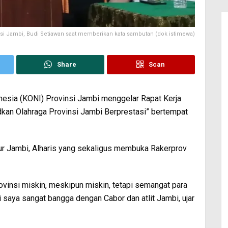
si Jambi, Budi Setiawan saat memberikan kata sambutan (dok istimewa)
Share
Scan
nesia (KONI) Provinsi Jambi menggelar Rapat Kerja
an Olahraga Provinsi Jambi Berprestasi” bertempat
nur Jambi, Alharis yang sekaligus membuka Rakerprov
ovinsi miskin, meskipun miskin, tetapi semangat para
di saya sangat bangga dengan Cabor dan atlit Jambi, ujar