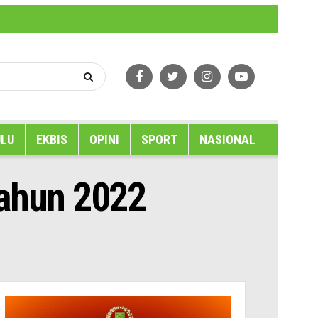
erlindungan Wartawan
Tentang Kami
LU
EKBIS
OPINI
SPORT
NASIONAL
Tahun 2022