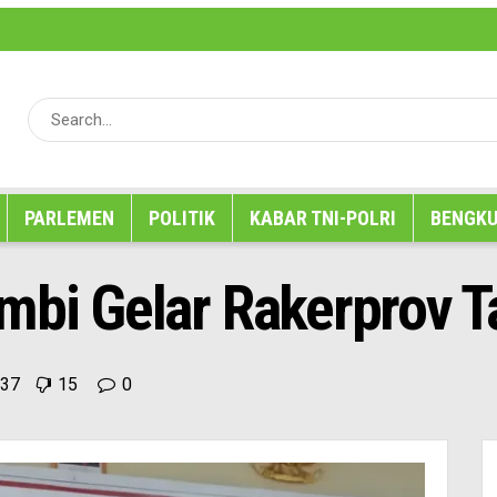
erita
Iklan
Karir
Kode Etik
Media Partner
Pedoman Media Siber
Redaksi
SOP P
PARLEMEN
POLITIK
KABAR TNI-POLRI
BENGKU
ambi Gelar Rakerprov 
37
15
0