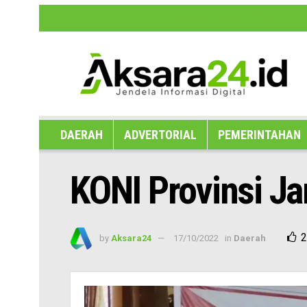
Disclaimer
Hak Jawab dan Koreksi B
DAERAH
ADVERTORIAL
PEMERINTAHAN
KONI Provinsi J
2
by
Aksara24
17/10/2022
in
Daerah