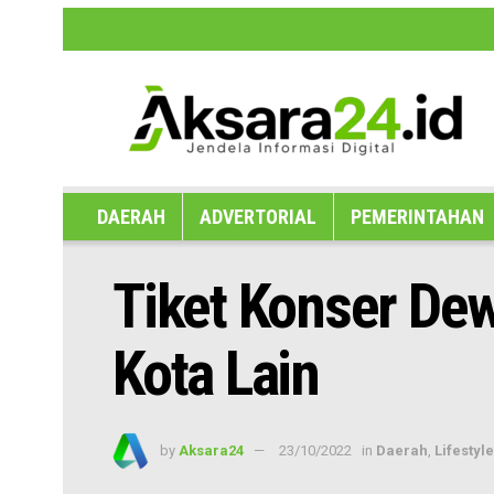
Disclaimer
Hak Jawab dan Koreksi B
DAERAH
ADVERTORIAL
PEMERINTAHAN
Tiket Konser De
Kota Lain
by
Aksara24
23/10/2022
in
Daerah
,
Lifestyle