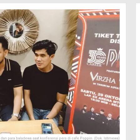
an para baladewa saat konferensi pers di cafe Poppin. (Dok. Istimewa)