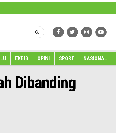
erlindungan Wartawan
Tentang Kami
LU
EKBIS
OPINI
SPORT
NASIONAL
ah Dibanding