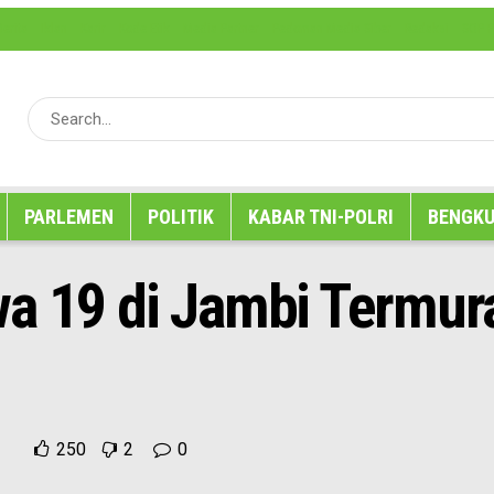
erita
Iklan
Karir
Kode Etik
Media Partner
Pedoman Media Siber
Redaksi
SOP P
PARLEMEN
POLITIK
KABAR TNI-POLRI
BENGKU
wa 19 di Jambi Termur
250
2
0