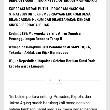
DENGAN TARGET TEKAN KESEJAHTERAAN MASYARAKAT
KOPERASI MERAH PUTIH – PROGRAM NASIONAL
STRATEGIS UNTUK PEMBERDAYAAN EKONOMI DESA,
DILANDASKAN HUKUM DAN DILAKSANAKAN DENGAN
SINERGI BERBAGAI PIHAK
Kodim 0428/Mukomuko Gelar Latihan Simulasi
Penanggulangan Bencana Tahap II
Wakapolda Bengkulu Beri Pembinaan di SMPIT IQRA,
Tekankan Akhlak dan Bijak Bermedsos
Wujud Kepedulian, Kapolsek Selebar Berikan Kursi Roda
kepada Warga Lumpuh
“Ini bukan perkara enteng. Presiden, Kapolri, dan
Jaksa Agung sudah berulang kali mengingatkan
bahwa tambang ilegal merusak masa depan bangsa.