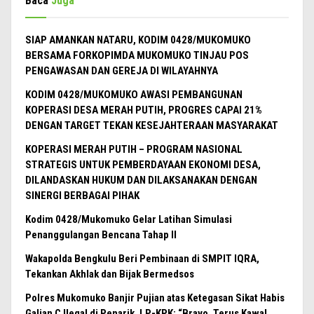
Baca
Juga
SIAP AMANKAN NATARU, KODIM 0428/MUKOMUKO
BERSAMA FORKOPIMDA MUKOMUKO TINJAU POS
PENGAWASAN DAN GEREJA DI WILAYAHNYA
KODIM 0428/MUKOMUKO AWASI PEMBANGUNAN
KOPERASI DESA MERAH PUTIH, PROGRES CAPAI 21%
DENGAN TARGET TEKAN KESEJAHTERAAN MASYARAKAT
KOPERASI MERAH PUTIH – PROGRAM NASIONAL
STRATEGIS UNTUK PEMBERDAYAAN EKONOMI DESA,
DILANDASKAN HUKUM DAN DILAKSANAKAN DENGAN
SINERGI BERBAGAI PIHAK
Kodim 0428/Mukomuko Gelar Latihan Simulasi
Penanggulangan Bencana Tahap II
Wakapolda Bengkulu Beri Pembinaan di SMPIT IQRA,
Tekankan Akhlak dan Bijak Bermedsos
Polres Mukomuko Banjir Pujian atas Ketegasan Sikat Habis
Galian C Ilegal di Penarik, LP-KPK: “Bravo, Terus Kawal