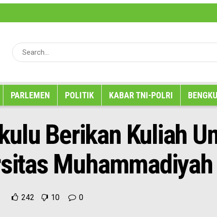
erita
Iklan
Karir
Kode Etik
Media Partner
Pedoman Media Siber
Redaksi
SOP P
PARLEMEN
POLITIK
KABAR TNI-POLRI
BENGKU
ulu Berikan Kuliah U
ersitas Muhammadiyah
242
10
0