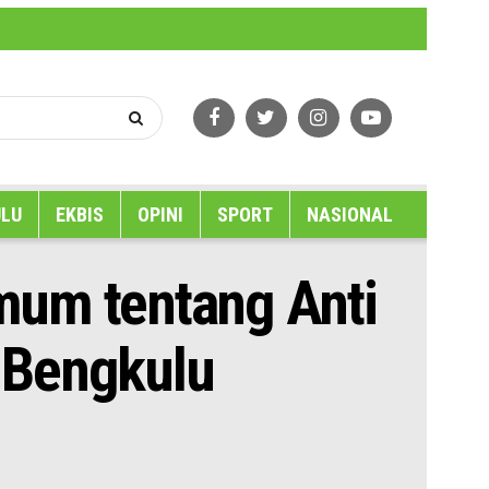
erlindungan Wartawan
Tentang Kami
LU
EKBIS
OPINI
SPORT
NASIONAL
mum tentang Anti
 Bengkulu