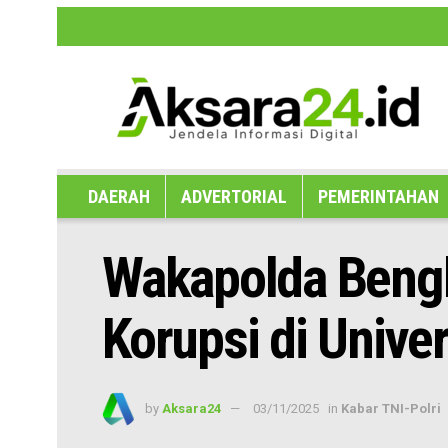
Disclaimer
Hak Jawab dan Koreksi B
DAERAH
ADVERTORIAL
PEMERINTAHAN
Wakapolda Bengk
Korupsi di Univ
by
Aksara24
03/11/2025
in
Kabar TNI-Polri