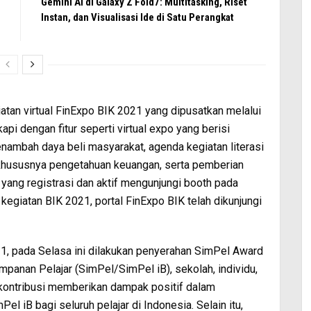
Gemini AI di Galaxy Z Fold7: Multitasking, Riset
Instan, dan Visualisasi Ide di Satu Perangkat
iatan virtual FinExpo BIK 2021 yang dipusatkan melalui
api dengan fitur seperti virtual expo yang berisi
ambah daya beli masyarakat, agenda kegiatan literasi
khususnya pengetahuan keuangan, serta pemberian
 yang registrasi dan aktif mengunjungi booth pada
egiatan BIK 2021, portal FinExpo BIK telah dikunjungi
1, pada Selasa ini dilakukan penyerahan SimPel Award
mpanan Pelajar (SimPel/SimPel iB), sekolah, individu,
erkontribusi memberikan dampak positif dalam
iB bagi seluruh pelajar di Indonesia. Selain itu,