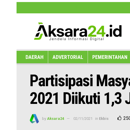
Disclaimer
Hak Jawab dan Koreksi B
DAERAH
ADVERTORIAL
PEMERINTAHAN
Partisipasi Masy
2021 Diikuti 1,3 
25
by
Aksara24
02/11/2021
in
Ekbis