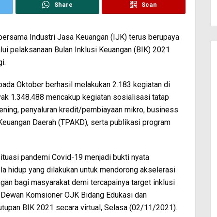
Share
Scan
ersama Industri Jasa Keuangan (IJK) terus berupaya
i pelaksanaan Bulan Inklusi Keuangan (BIK) 2021
i.
pada Oktober berhasil melakukan 2.183 kegiatan di
yak 1.348.488 mencakup kegiatan sosialisasi tatap
ening, penyaluran kredit/pembiayaan mikro, business
euangan Daerah (TPAKD), serta publikasi program
situasi pandemi Covid-19 menjadi bukti nyata
pola hidup yang dilakukan untuk mendorong akselerasi
an bagi masyarakat demi tercapainya target inklusi
a Dewan Komsioner OJK Bidang Edukasi dan
tupan BIK 2021 secara virtual, Selasa (02/11/2021).