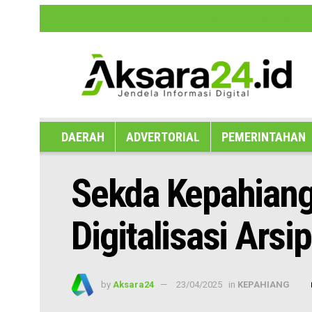
Disclaimer
Hak Jawab dan Koreksi B
DAERAH
ADVERTORIAL
PEMERINTAHAN
Sekda Kepahiang:
Digitalisasi Ars
by
Aksara24
23/04/2025
in
KEPAHIANG