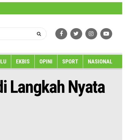
erlindungan Wartawan
Tentang Kami
LU
EKBIS
OPINI
SPORT
NASIONAL
di Langkah Nyata