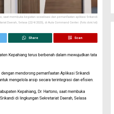
o, saat membuka kegiatan sosialisasi dan pemanfaatan aplikasi Srikandi
ariat Daerah, Selasa (22/4/2025), di Aula Command Center. (foto:dok/ist)
Share
Scan
ten Kepahiang terus berbenah dalam mewujudkan tata
ah dengan mendorong pemanfaatan Aplikasi Srikandi
untuk mengelola arsip secara terintegrasi dan efisien.
 Kabupaten Kepahiang, Dr. Hartono, saat membuka
Srikandi di lingkungan Sekretariat Daerah, Selasa