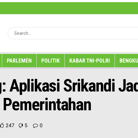
erita
Iklan
Karir
Kode Etik
Media Partner
Pedoman Media Siber
Redaksi
SOP P
PARLEMEN
POLITIK
KABAR TNI-POLRI
BENGKU
 Aplikasi Srikandi Ja
ip Pemerintahan
247
5
0