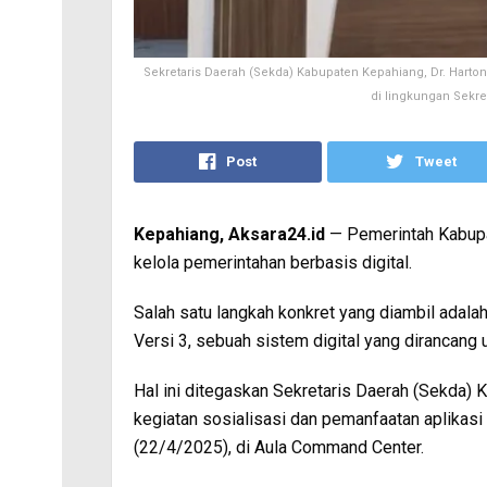
Sekretaris Daerah (Sekda) Kabupaten Kepahiang, Dr. Harton
di lingkungan Sekret
Post
Tweet
Kepahiang, Aksara24.id
— Pemerintah Kabupa
kelola pemerintahan berbasis digital.
Salah satu langkah konkret yang diambil adal
Versi 3, sebuah sistem digital yang dirancang 
Hal ini ditegaskan Sekretaris Daerah (Sekda)
kegiatan sosialisasi dan pemanfaatan aplikasi 
(22/4/2025), di Aula Command Center.