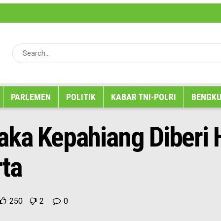
erita
Iklan
Karir
Kode Etik
Media Partner
Pedoman Media Siber
Redaksi
SOP P
PARLEMEN
POLITIK
KABAR TNI-POLRI
BENGKU
aka Kepahiang Diberi 
rta
250
2
0