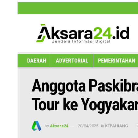
Disclaimer
Hak Jawab dan Koreksi B
DAERAH
ADVERTORIAL
PEMERINTAHAN
Anggota Paskibr
Tour ke Yogyaka
by
Aksara24
28/04/2025
in
KEPAHIANG