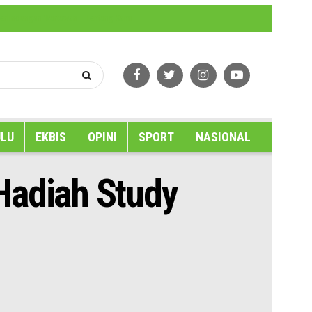
erlindungan Wartawan
Tentang Kami
LU
EKBIS
OPINI
SPORT
NASIONAL
Hadiah Study